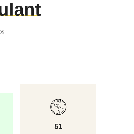
ulant
os
51