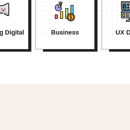
g Digital
Business
UX D