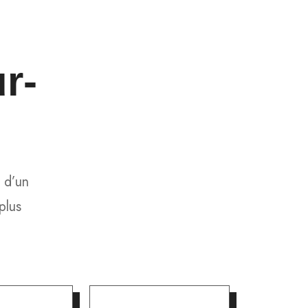
r-
 d’un
plus